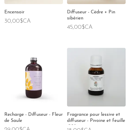
Encensoir
Diffuseur - Cèdre + Pin
sibérien
30,00$CA
45,00$CA
Recharge - Diffuseur - Fleur
Fragrance pour lessive et
de Saule
diffuseur - Pivoine et feuille
d'Olivier
29,00$CA