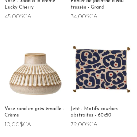
Vase - Soda à la crème
Panier de jacinthe d'eau
Lucky Cherry
tressée - Grand
45,00$CA
34,00$CA
Vase rond en grès émaillé -
Jeté - Motifs courbes
Crème
abstraites - 60x50
10,00$CA
72,00$CA