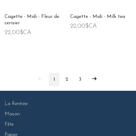
Cagette - Midi - Fleur de
Cagette - Midi - Milk tea
cerisier
22,00$CA
22,00$CA
1
2
3
La Rentrée
Maison
Fête
Papier