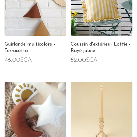
Guirlande multicolore -
Coussin d'extérieur Lottie -
Terracotta
Rayé jaune
46,00$CA
52,00$CA