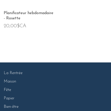
Planificateur hebdomadaire
- Rosette
20,00$CA
La Rentrée
Maison
Fête
Papier
Bien-être