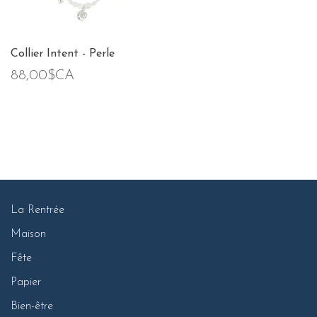
Collier Intent - Perle
88,00$CA
La Rentrée
Maison
Fête
Papier
Bien-être