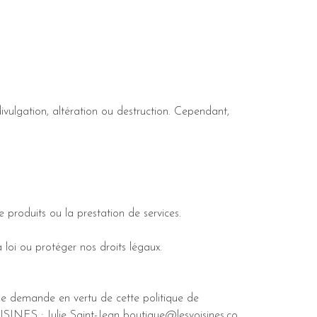
vulgation, altération ou destruction. Cependant,
de produits ou la prestation de services.
 loi ou protéger nos droits légaux.
une demande en vertu de cette politique de
ISINES : Julie Saint-Jean
boutique@lesvoisines.co