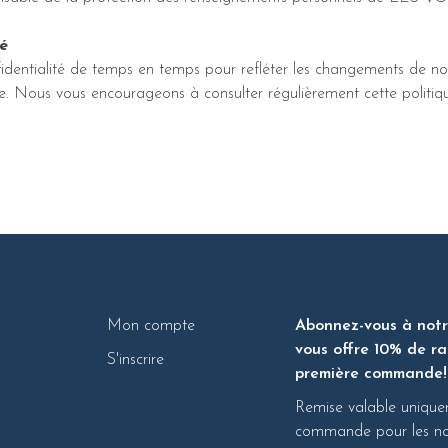
té
identialité de temps en temps pour refléter les changements de nos
e. Nous vous encourageons à consulter régulièrement cette politiq
Mon compte
Abonnez-vous à notre
vous offre 10% de ra
S'inscrire
première commande!
Remise valable unique
commande pour les nou