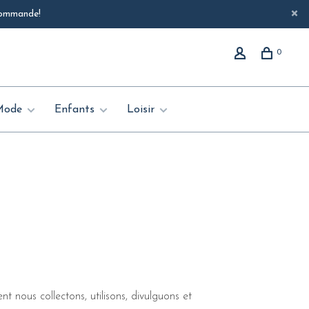
 commande!
0
Mode
Enfants
Loisir
 nous collectons, utilisons, divulguons et