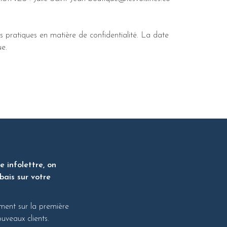
 pratiques en matière de confidentialité. La date
ue.
 infolettre, on
bais sur votre
ment sur la première
veaux clients.