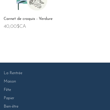
Carnet de croquis - Verdure
40,00$CA
La Rentrée
Maison
Fête
Papier
Bien-être