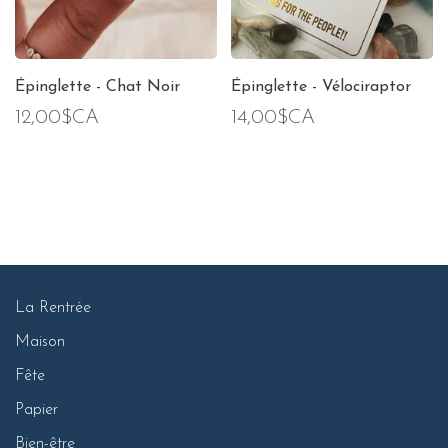
Épinglette - Chat Noir
Épinglette - Vélociraptor
12,00$CA
14,00$CA
La Rentrée
Maison
Fête
Papier
Bien-être