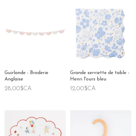
Guirlande - Broderie
Grande serviette de table -
Anglaise
Henri l'ours bleu
28,00$CA
12,00$CA