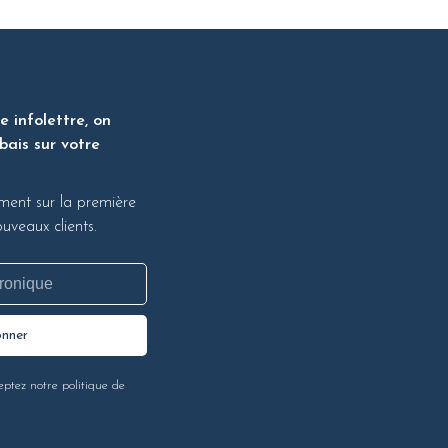
 infolettre, on
bais sur votre
ment sur la première
veaux clients.
onner
eptez notre politique de