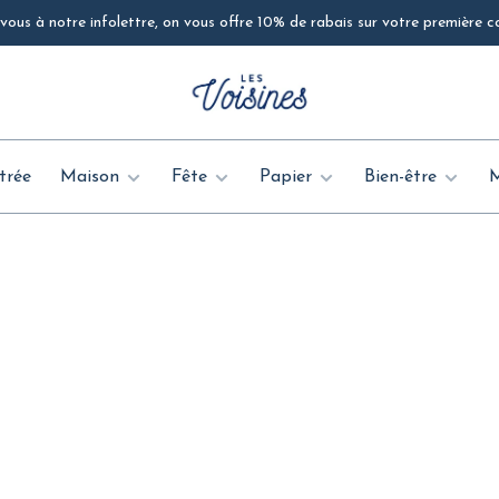
ous à notre infolettre, on vous offre 10% de rabais sur votre première
trée
Maison
Fête
Papier
Bien-être