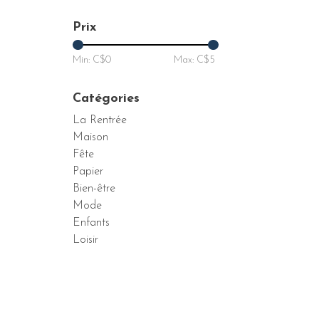
Prix
Min: C$
0
Max: C$
5
Catégories
La Rentrée
Maison
Fête
Papier
Bien-être
Mode
Enfants
Loisir