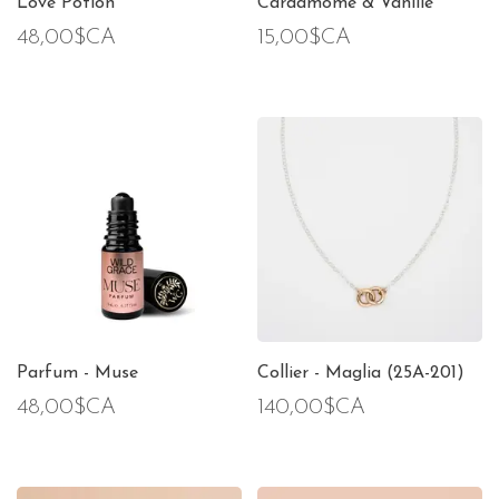
Love Potion
Cardamome & Vanille
48,00$CA
15,00$CA
Parfum - Muse
Collier - Maglia (25A-201)
48,00$CA
140,00$CA