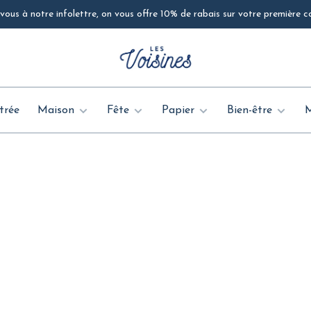
ous à notre infolettre, on vous offre 10% de rabais sur votre première
trée
Maison
Fête
Papier
Bien-être