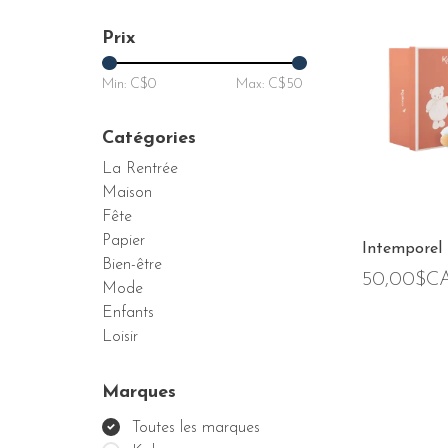
Prix
Min: C$
0
Max: C$
50
Catégories
La Rentrée
Maison
Fête
Papier
Intemporel 
Bien-être
50,00$C
Mode
Enfants
Loisir
Marques
Toutes les marques