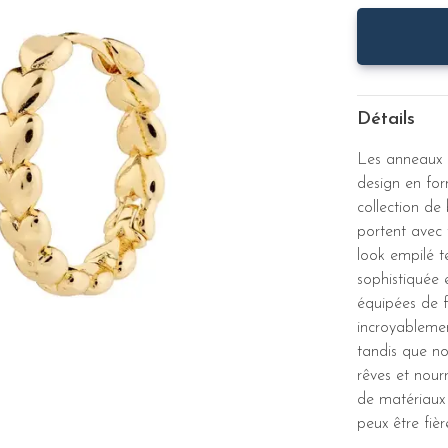
Détails
Les anneaux 
design en for
collection de
portent avec 
look empilé t
sophistiquée e
équipées de fe
incroyablemen
tandis que nos
rêves et nour
de matériaux 
peux être fièr