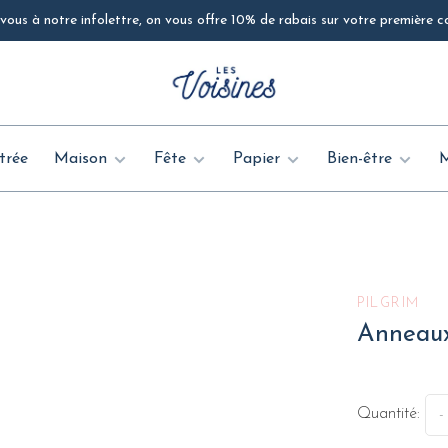
ous à notre infolettre, on vous offre 10% de rabais sur votre première
trée
Maison
Fête
Papier
Bien-être
PILGRIM
Anneaux
Quantité:
-