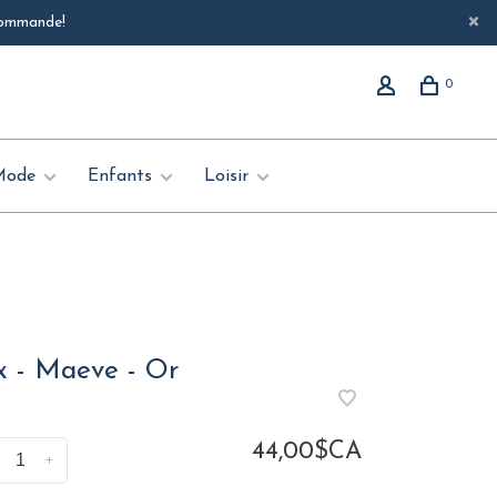
 commande!
0
Mode
Enfants
Loisir
 - Maeve - Or
44,00$CA
+