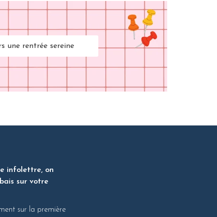
rs une rentrée sereine
 infolettre, on
bais sur votre
ment sur la première