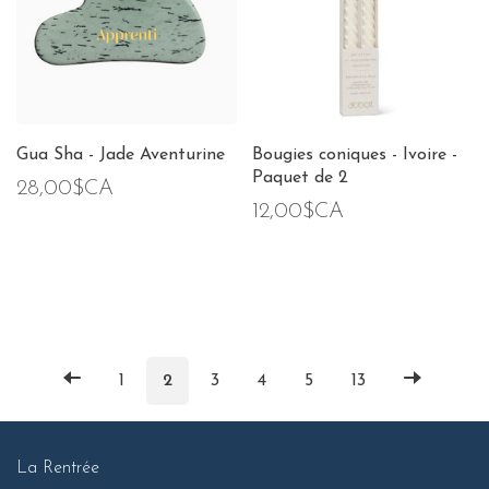
Gua Sha - Jade Aventurine
Bougies coniques - Ivoire -
Paquet de 2
28,00$CA
12,00$CA
1
2
3
4
5
13
La Rentrée