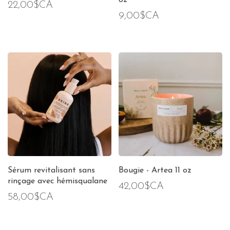
oz
22,00$CA
9,00$CA
Sérum revitalisant sans
Bougie - Artea 11 oz
rinçage avec hémisqualane
42,00$CA
58,00$CA