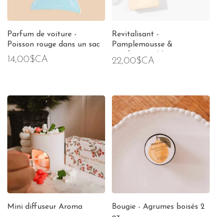
Parfum de voiture -
Revitalisant -
Poisson rouge dans un sac
Pamplemousse &
eucalyptus - Normaux ou
14,00$CA
22,00$CA
gras
Mini diffuseur Aroma
Bougie - Agrumes boisés 2