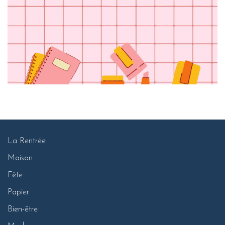
La Rentrée
Maison
Fête
Papier
Bien-être