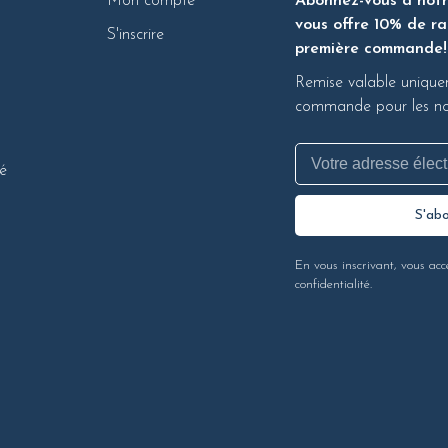
Mon compte
Abonnez-vous à notre
vous offre 10% de ra
S'inscrire
première commande!
Remise valable unique
commande pour les nou
té
S'ab
En vous inscrivant, vous acc
confidentialité.