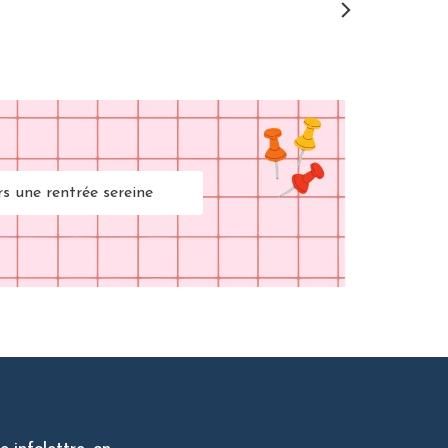
rs une rentrée sereine