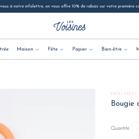
ous à notre infolettre, on vous offre 10% de rabais sur votre première
trée
Maison
Fête
Papier
Bien-être
MERI MERI
Bougie d
Quantité:
-