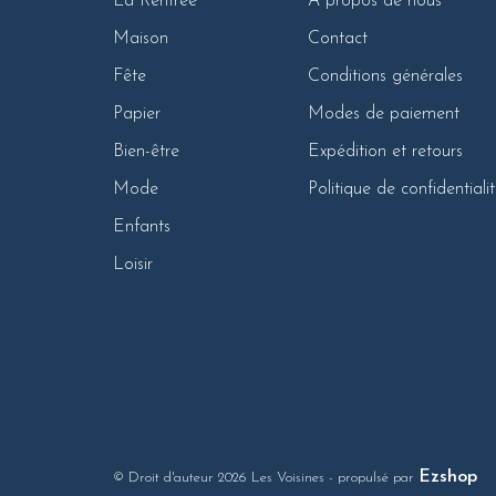
La Rentrée
À propos de nous
Maison
Contact
Fête
Conditions générales
Papier
Modes de paiement
Bien-être
Expédition et retours
Mode
Politique de confidentiali
Enfants
Loisir
Ezshop
© Droit d'auteur 2026 Les Voisines
- propulsé par