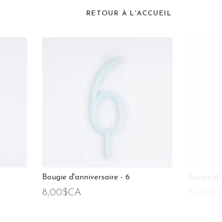
RETOUR À L'ACCUEIL
Bougie d'anniversaire - 6
Bougie d'
8,00$CA
8,00$C