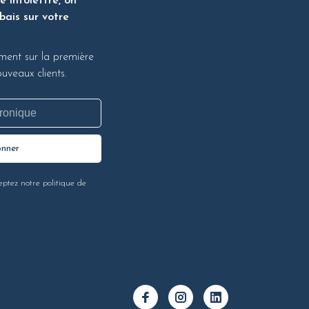
 infolettre, on
bais sur votre
ment sur la première
veaux clients.
onner
eptez notre politique de