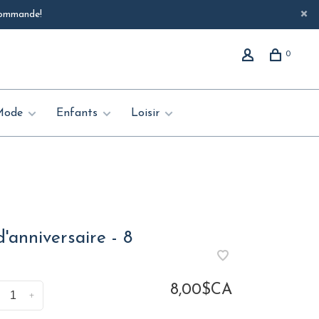
 commande!
0
Mode
Enfants
Loisir
'anniversaire - 8
8,00$CA
+