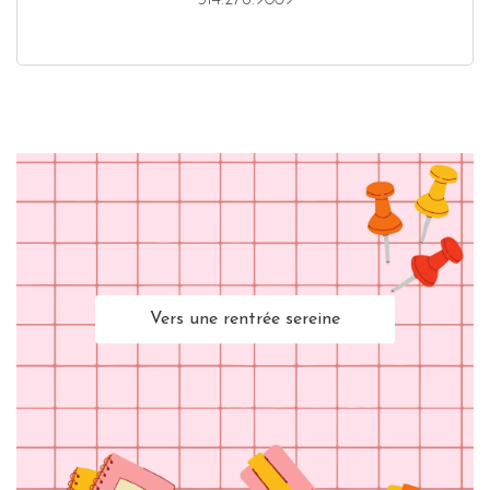
514.278.9009
Vers une rentrée sereine