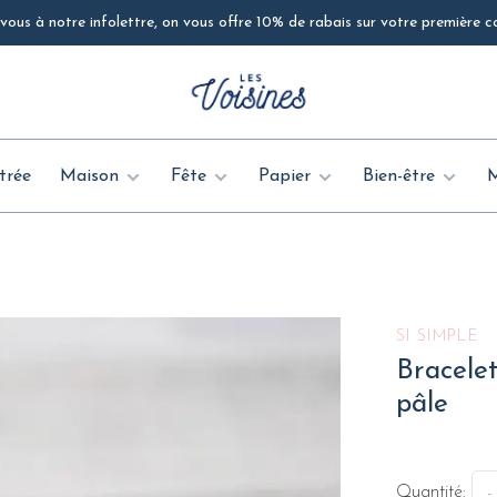
ous à notre infolettre, on vous offre 10% de rabais sur votre première
trée
Maison
Fête
Papier
Bien-être
SI SIMPLE
Bracelet
pâle
Quantité:
-