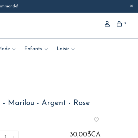
 commande!
0
Mode
Enfants
Loisir
 - Marilou - Argent - Rose
30,00$CA
+