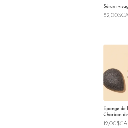
Sérum visag
82,00$C
Éponge de k
Charbon d
12,00$CA