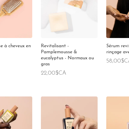
se à cheveux en
Revitalisant -
Sérum revi
Pamplemousse &
rinçage av
eucalyptus - Normaux ou
58,00$C
gras
22,00$CA