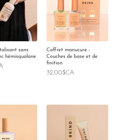
talisant sans
Coffret manucure -
ec hémisqualane
Couches de base et de
finition
A
32,00$CA