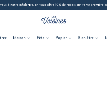
ous à notre infolettre, on vous offre 10% de rabais sur votre première
trée
Maison
Fête
Papier
Bien-être