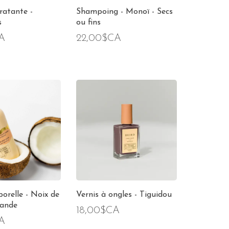
ratante -
Shampoing - Monoï - Secs
s
ou fins
A
22,00$CA
porelle - Noix de
Vernis à ongles - Tiguidou
vande
18,00$CA
A