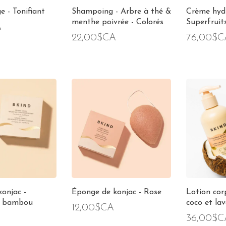
e - Tonifiant
Shampoing - Arbre à thé &
Crème hyd
menthe poivrée - Colorés
Superfruit
A
22,00$CA
76,00$C
onjac -
Éponge de konjac - Rose
Lotion cor
e bambou
coco et la
12,00$CA
36,00$C