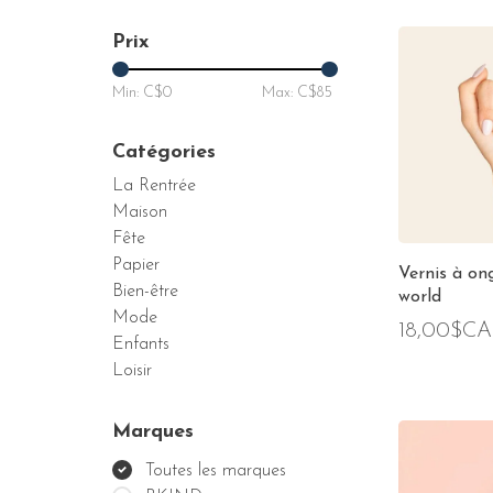
Prix
Min: C$
0
Max: C$
85
Catégories
La Rentrée
Maison
Fête
Papier
Vernis à on
Bien-être
world
Mode
18,00$CA
Enfants
Loisir
Marques
Toutes les marques