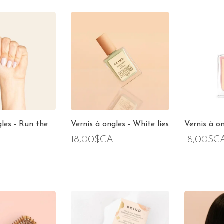
gles - Run the
Vernis à ongles - White lies
Vernis à on
18,00$CA
18,00$C