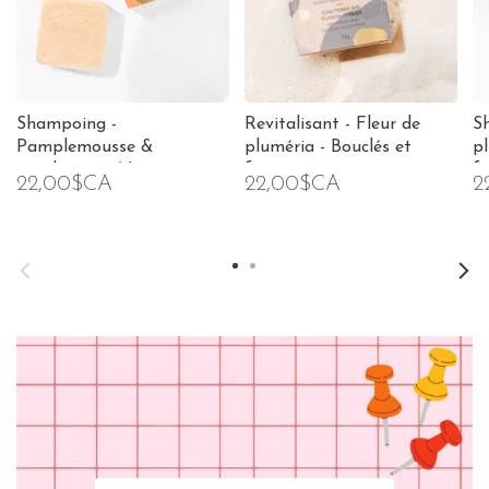
Shampoing -
Revitalisant - Fleur de
S
Pamplemousse &
pluméria - Bouclés et
pl
eucalyptus - Normaux ou
frisés
fr
22,00$CA
22,00$CA
2
gras