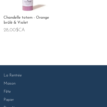
Chandelle totem - Orange
brûlé & Violet
28,00$CA
La Rentrée
Maison
Fête
Papier