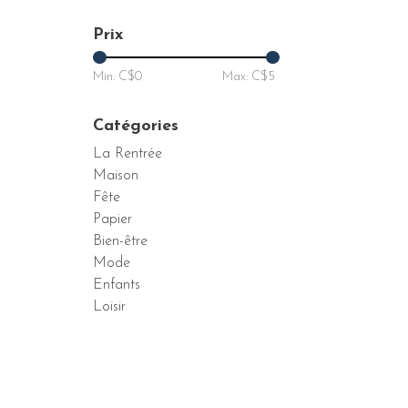
Prix
Min: C$
0
Max: C$
5
Catégories
La Rentrée
Maison
Fête
Papier
Bien-être
Mode
Enfants
Loisir