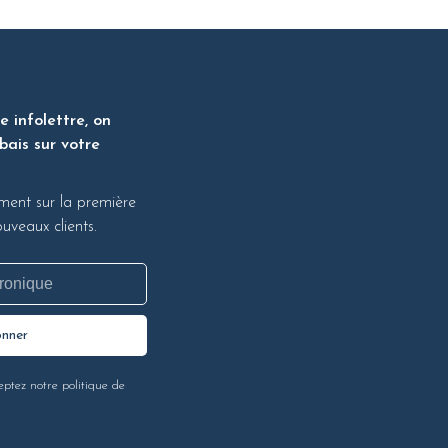
 infolettre, on
bais sur votre
ment sur la première
veaux clients.
onner
eptez notre politique de