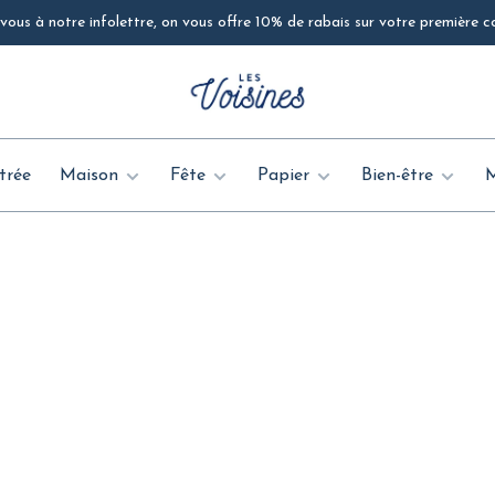
ous à notre infolettre, on vous offre 10% de rabais sur votre première
trée
Maison
Fête
Papier
Bien-être