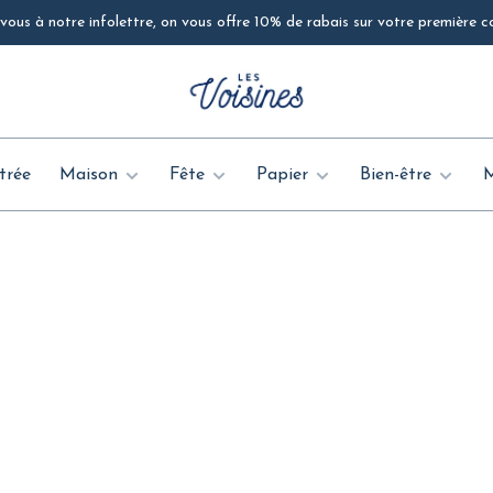
ous à notre infolettre, on vous offre 10% de rabais sur votre première
trée
Maison
Fête
Papier
Bien-être