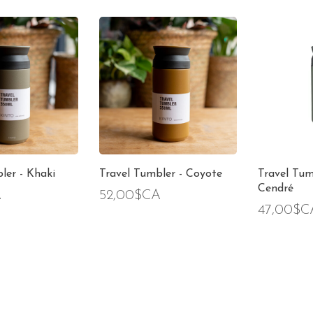
ler - Khaki
Travel Tumbler - Coyote
Travel Tum
Cendré
A
52,00$CA
47,00$C