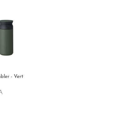
bler - Vert
A