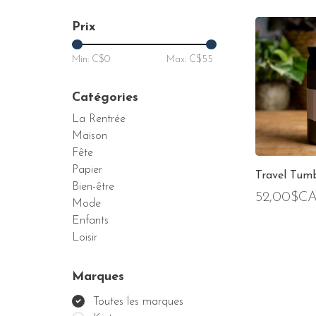
Prix
Min: C$
0
Max: C$
55
Catégories
La Rentrée
Maison
Fête
Papier
Travel Tumb
Bien-être
52,00$C
Mode
Enfants
Loisir
Marques
Toutes les marques