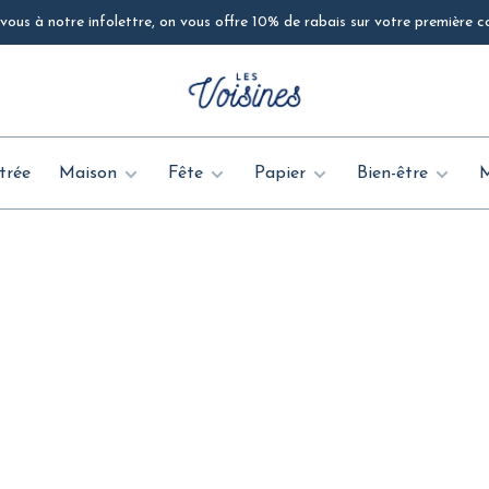
ous à notre infolettre, on vous offre 10% de rabais sur votre première
trée
Maison
Fête
Papier
Bien-être