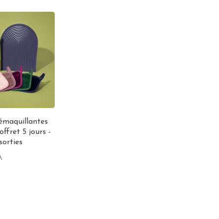
émaquillantes
offret 5 jours -
sorties
A