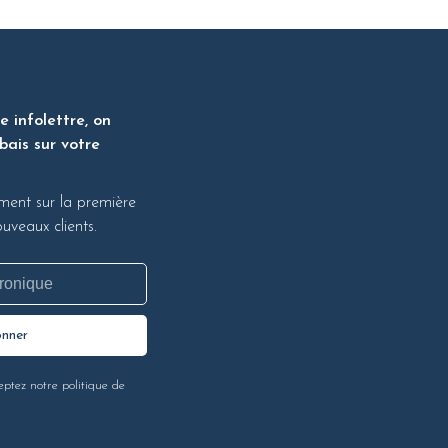
 infolettre, on
bais sur votre
ment sur la première
veaux clients.
onner
eptez notre politique de