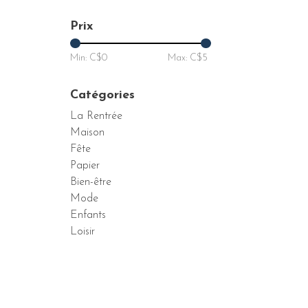
Prix
Min: C$
0
Max: C$
5
Catégories
La Rentrée
Maison
Fête
Papier
Bien-être
Mode
Enfants
Loisir