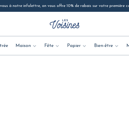
ous à notre infolettre, on vous offre 10% de rabais sur votre première
trée
Maison
Fête
Papier
Bien-être