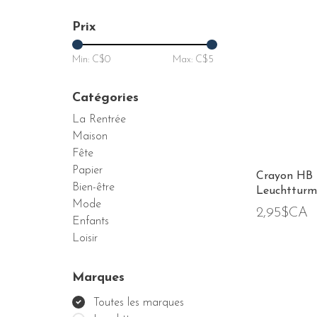
Prix
Min: C$
0
Max: C$
5
Catégories
La Rentrée
Maison
Fête
Papier
Crayon HB
Bien-être
Leuchtturm
Mode
2,95$CA
Enfants
Loisir
Marques
Toutes les marques