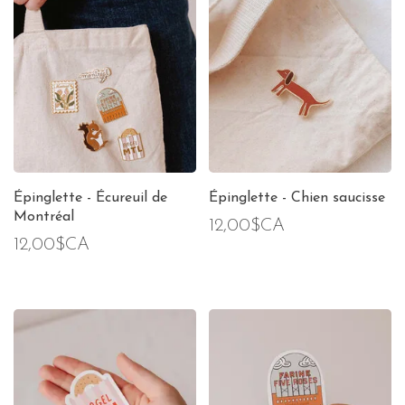
Épinglette - Écureuil de
Épinglette - Chien saucisse
Montréal
12,00$CA
12,00$CA