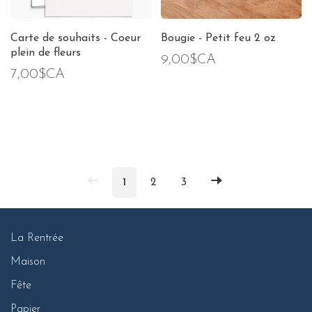
Carte de souhaits - Coeur
Bougie - Petit feu 2 oz
plein de fleurs
9,00$CA
7,00$CA
1
2
3
La Rentrée
Maison
Fête
Papier