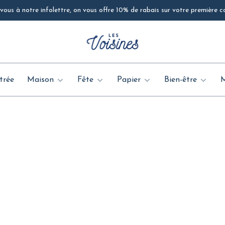
ous à notre infolettre, on vous offre 10% de rabais sur votre première
trée
Maison
Fête
Papier
Bien-être