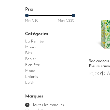
Prix
Min: C$
0
Max: C$
20
Catégories
La Rentrée
Maison
Fête
Papier
Sac cadeau 
Bien-être
Fleurs sauv
Mode
10,00$C
Enfants
Loisir
Marques
Toutes les marques