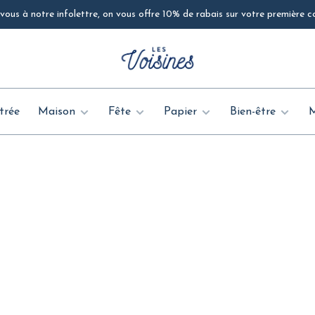
ous à notre infolettre, on vous offre 10% de rabais sur votre première
trée
Maison
Fête
Papier
Bien-être