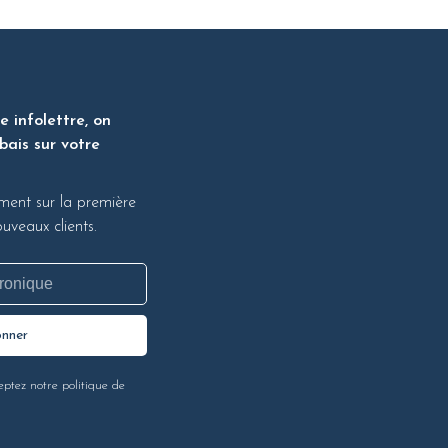
 infolettre, on
bais sur votre
ment sur la première
veaux clients.
onner
eptez notre politique de