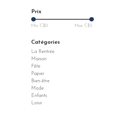
Prix
Min: C$
0
Max: C$
5
Catégories
La Rentrée
Maison
Fête
Papier
Bien-être
Mode
Enfants
Loisir