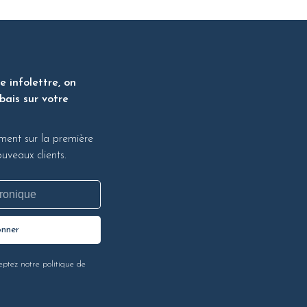
 infolettre, on
bais sur votre
ment sur la première
veaux clients.
onner
eptez notre politique de