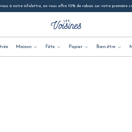
ous à notre infolettre, on vous offre 10% de rabais sur votre première
trée
Maison
Fête
Papier
Bien-être