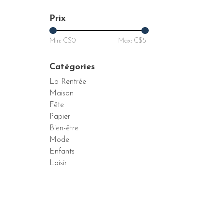
Prix
Min: C$
0
Max: C$
5
Catégories
La Rentrée
Maison
Fête
Papier
Bien-être
Mode
Enfants
Loisir