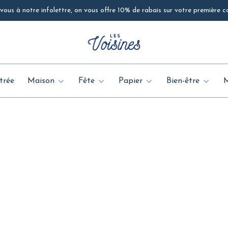
ous à notre infolettre, on vous offre 10% de rabais sur votre première
trée
Maison
Fête
Papier
Bien-être