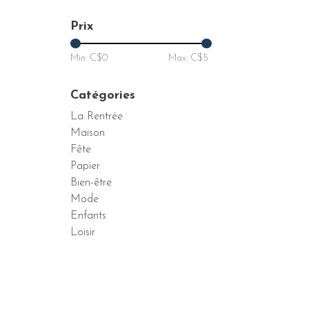
Prix
Min: C$
0
Max: C$
5
Catégories
La Rentrée
Maison
Fête
Papier
Bien-être
Mode
Enfants
Loisir