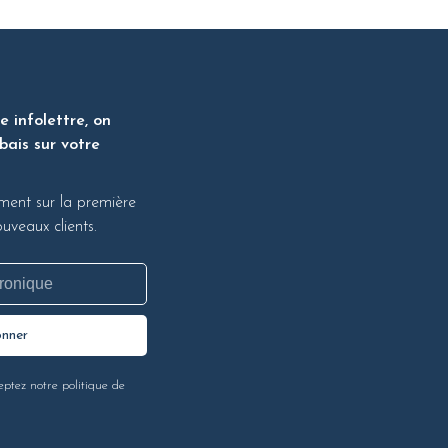
 infolettre, on
bais sur votre
ment sur la première
veaux clients.
onner
eptez notre politique de