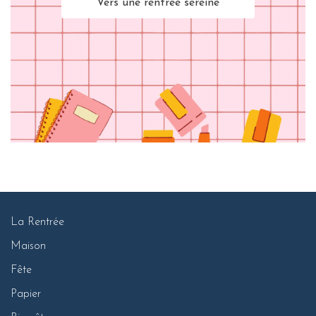
Vers une rentrée sereine
La Rentrée
Maison
Fête
Papier