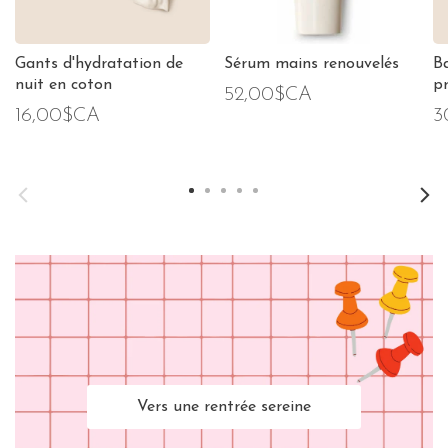
Gants d'hydratation de
Sérum mains renouvelés
B
nuit en coton
p
52,00$CA
16,00$CA
3
Vers une rentrée sereine