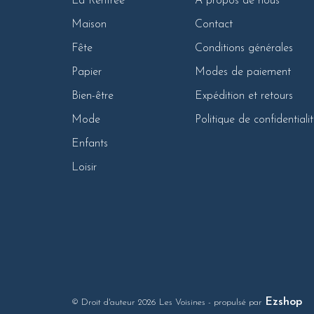
La Rentrée
À propos de nous
Maison
Contact
Fête
Conditions générales
Papier
Modes de paiement
Bien-être
Expédition et retours
Mode
Politique de confidentiali
Enfants
Loisir
Ezshop
© Droit d'auteur 2026 Les Voisines
- propulsé par