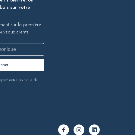
 infolettre, on
bais sur votre
ment sur la première
veaux clients.
onner
eptez notre politique de