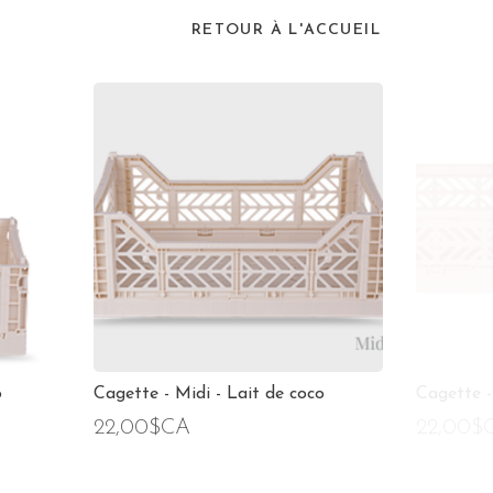
RETOUR À L'ACCUEIL
o
Cagette - Midi - Lait de coco
Cagette -
22,00$CA
22,00$