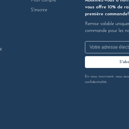
Mon compte
Abonnez-vous à notre
vous offre 10% de ra
S'inscrire
première commande!
Remise valable unique
commande pour les nou
té
S'ab
En vous inscrivant, vous acc
confidentialité.