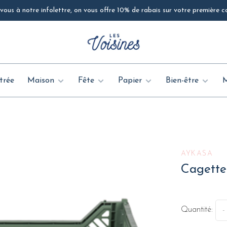
ous à notre infolettre, on vous offre 10% de rabais sur votre première
trée
Maison
Fête
Papier
Bien-être
AYKASA
Cagette
Quantité:
-