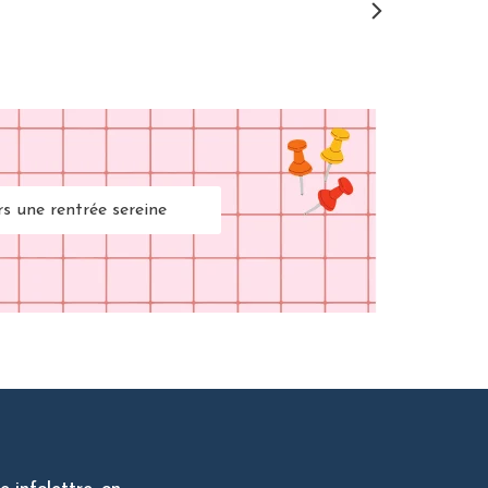
rs une rentrée sereine