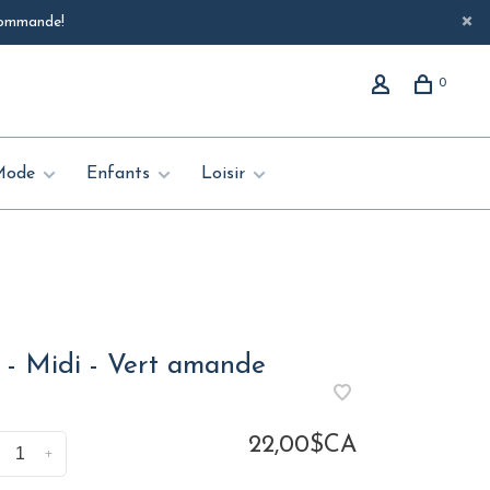
 commande!
0
Mode
Enfants
Loisir
 - Midi - Vert amande
22,00$CA
+