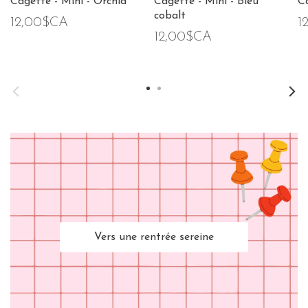
Cagette - Mini - Orchid
Cagette - Mini - Bleu
C
cobalt
12,00$CA
1
12,00$CA
Vers une rentrée sereine