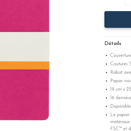
Détails
Couverture
Coutures Si
Rabat avec
Papier ivoi
19 cm x 2
16 dernière
Disponible
Le papier 
matériaux 
FSC™ et d'