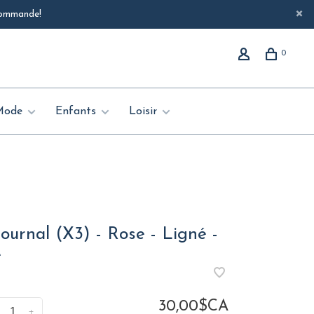
 commande!
0
Mode
Enfants
Loisir
E
ournal (X3) - Rose - Ligné -
e
30,00$CA
+