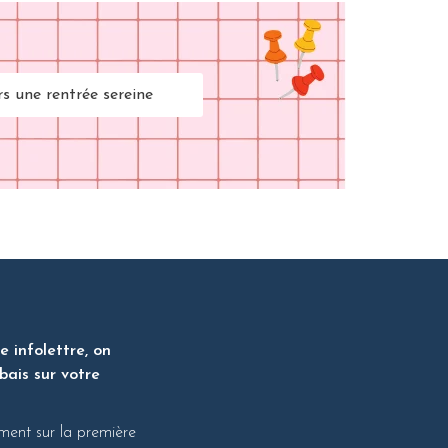
rs une rentrée sereine
 infolettre, on
bais sur votre
ment sur la première