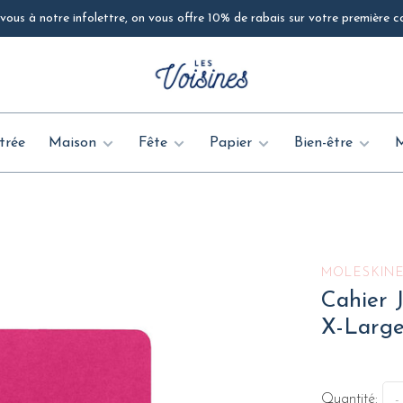
ous à notre infolettre, on vous offre 10% de rabais sur votre première
trée
Maison
Fête
Papier
Bien-être
MOLESKIN
Cahier J
X-Larg
Quantité:
-