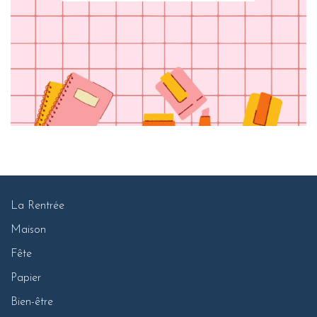
La Rentrée
Maison
Fête
Papier
Bien-être