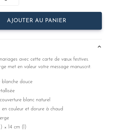
AJOUTER AU PANIER
mariages avec cette carte de vœux festives.
ierge met en valeur votre message manuscrit.
 blanche douce
allisée
couverture blanc naturel
 en couleur et dorure à chaud
ierge
) × 14 cm (l)