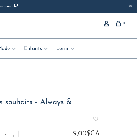
 commande!
0
Mode
Enfants
Loisir
e souhaits - Always &
9,00$CA
+