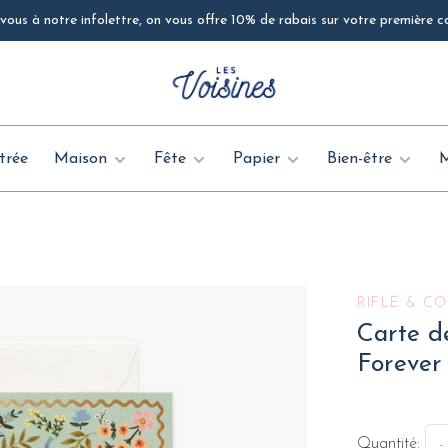
ous à notre infolettre, on vous offre 10% de rabais sur votre première
trée
Maison
Fête
Papier
Bien-être
RIFLE & CO
Carte d
Forever
Quantité:
-