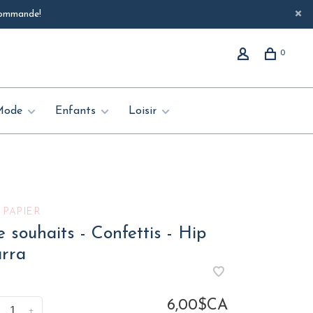
 commande!
0
Mode
Enfants
Loisir
 PAPIER
 souhaits - Confettis - Hip
rra
6,00$CA
+