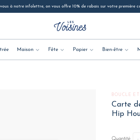
ous à notre infolettre, on vous offre 10% de rabais sur votre première
trée
Maison
Fête
Papier
Bien-être
BOUCLE ET
Carte de
Hip Hou
Quantité:
-