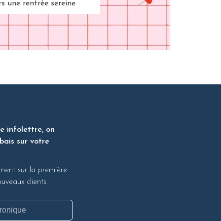
rs une rentrée sereine
 infolettre, on
bais sur votre
ment sur la première
veaux clients.