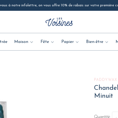
ous à notre infolettre, on vous offre 10% de rabais sur votre première
trée
Maison
Fête
Papier
Bien-être
PADDYWAX
Chandell
Minuit
Quantité:
-