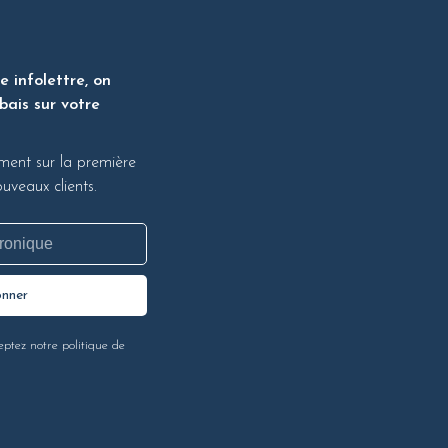
 infolettre, on
bais sur votre
ment sur la première
veaux clients.
onner
eptez notre politique de