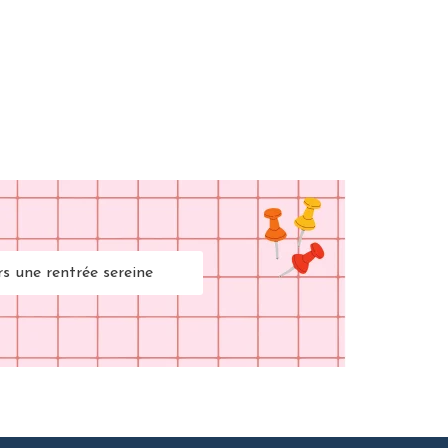
rs une rentrée sereine