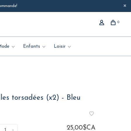
 commande!
0
Mode
Enfants
Loisir
es torsadées (x2) - Bleu
25,00$CA
+