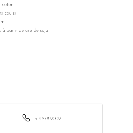
 coton
ns couler
um
 à partir de cire de soja
514.278.9009