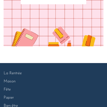
La Rentrée
Maison
Fête
Papier
Bien-être