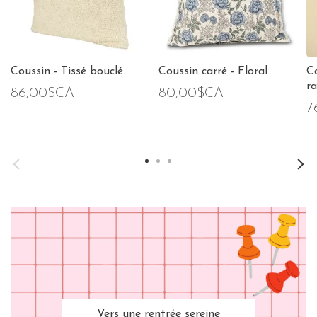
Coussin - Tissé bouclé
Coussin carré - Floral
Co
r
86,00$CA
80,00$CA
7
Vers une rentrée sereine