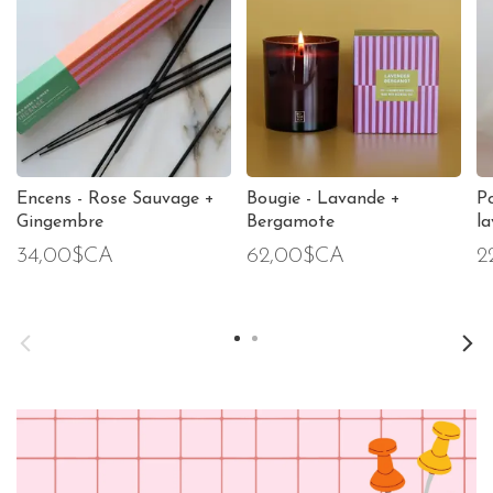
Encens - Rose Sauvage +
Bougie - Lavande +
Po
Gingembre
Bergamote
l
34,00$CA
62,00$CA
2