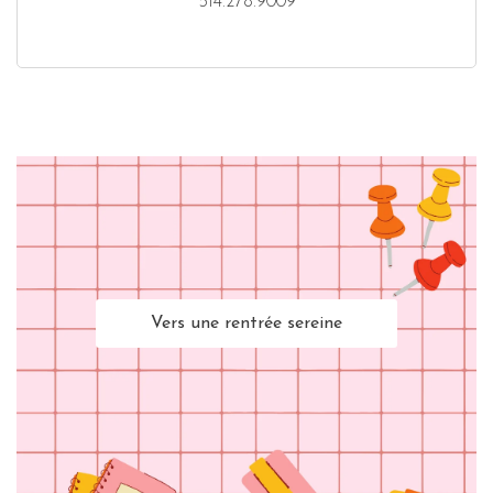
514.278.9009
Vers une rentrée sereine