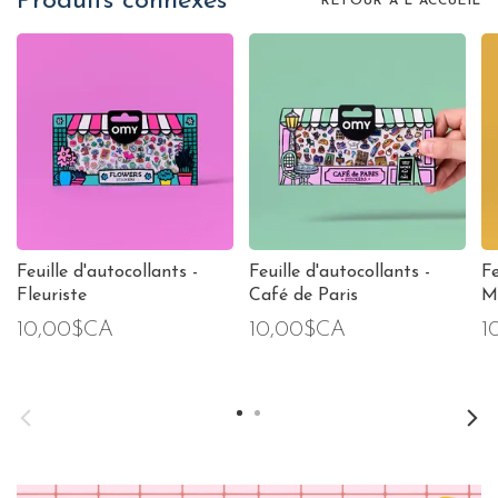
Produits connexes
RETOUR À L'ACCUEIL
Feuille d'autocollants -
Feuille d'autocollants -
Fe
Fleuriste
Café de Paris
M
10,00$CA
10,00$CA
1