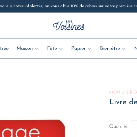
ous à notre infolettre, on vous offre 10% de rabais sur votre première
trée
Maison
Fête
Papier
Bien-être
MOULIN R
Livre de
Quantité:
-