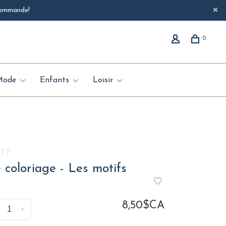
 commande!
0
Mode
Enfants
Loisir
OTY
 coloriage - Les motifs
8,50$CA
+