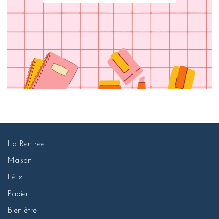
La Rentrée
Maison
Fête
Papier
Bien-être