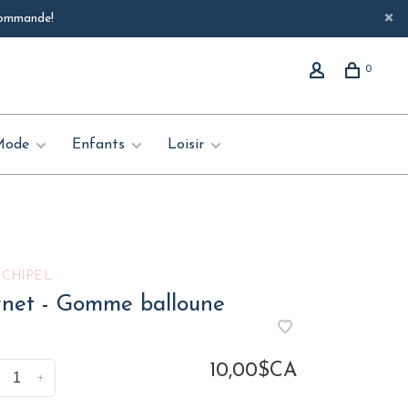
 commande!
0
Mode
Enfants
Loisir
RCHIPEL
rnet - Gomme balloune
10,00$CA
+