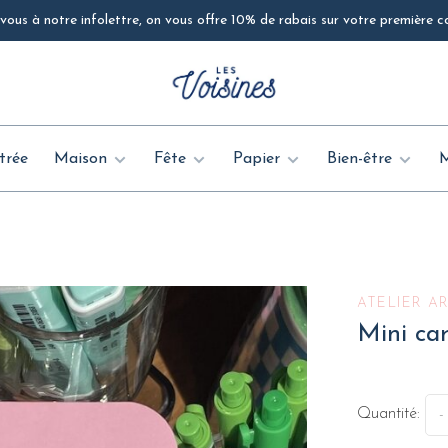
ous à notre infolettre, on vous offre 10% de rabais sur votre première
trée
Maison
Fête
Papier
Bien-être
ATELIER A
Mini ca
Quantité:
-