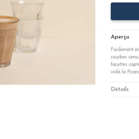
Aperçu
Facilement em
courbes sensu
facettes capte
voilà la Picar
Détails