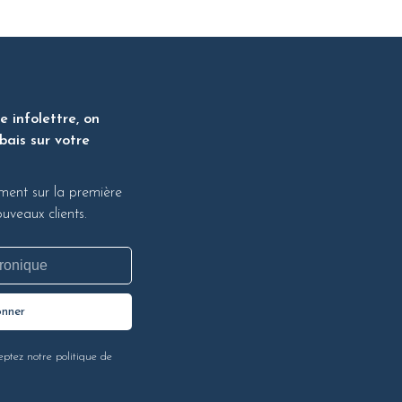
 infolettre, on
bais sur votre
ment sur la première
veaux clients.
onner
eptez notre politique de