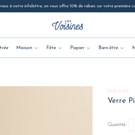
ous à notre infolettre, on vous offre 10% de rabais sur votre première
trée
Maison
Fête
Papier
Bien-être
DURALEX
Verre P
Quantité:
-