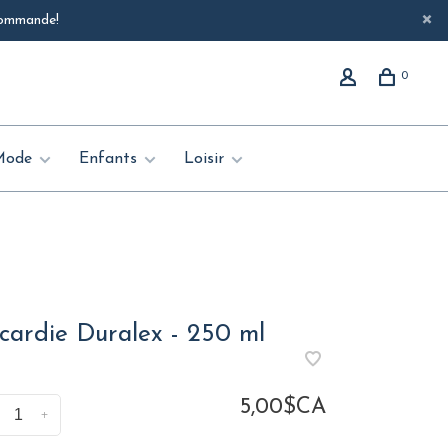
 commande!
0
Mode
Enfants
Loisir
icardie Duralex - 250 ml
5,00$CA
+