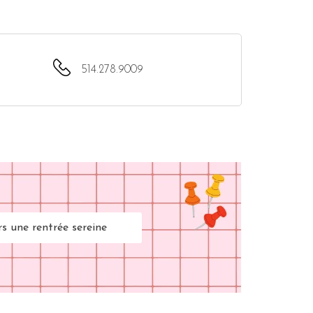
514.278.9009
rs une rentrée sereine