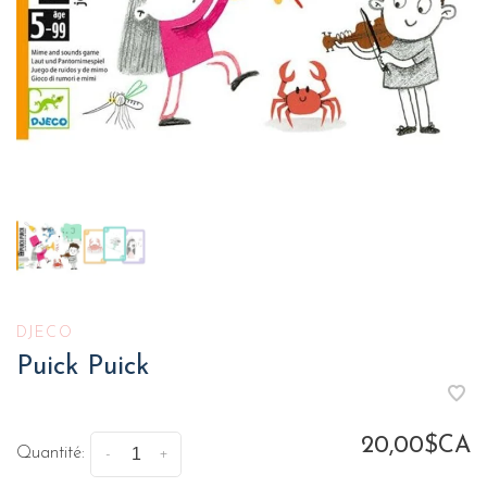
DJECO
Puick Puick
20,00$CA
Quantité:
-
+