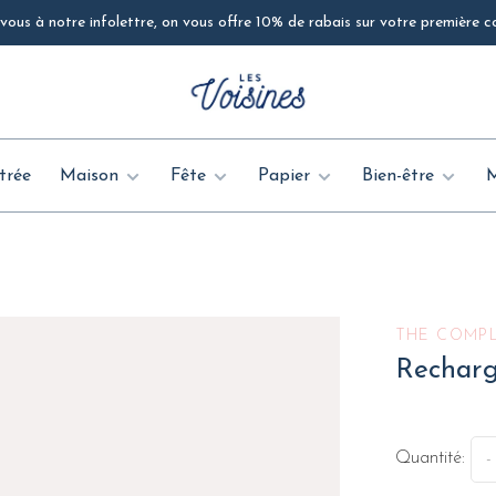
ous à notre infolettre, on vous offre 10% de rabais sur votre première
trée
Maison
Fête
Papier
Bien-être
THE COMPL
Recharg
Quantité:
-