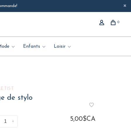
 commande!
0
Mode
Enfants
Loisir
ETIST
e de stylo
5,00$CA
+