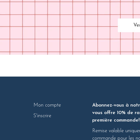
Ve
Mon compte
Abonnez-vous à notre
vous offre 10% de ra
S'inscrire
première commande!
Remise valable unique
commande pour les nou