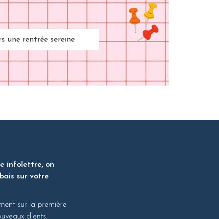
rs une rentrée sereine
 infolettre, on
bais sur votre
ment sur la première
veaux clients.