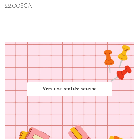
22,00$CA
Vers une rentrée sereine